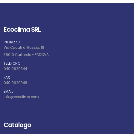
Ecoclima SRL
INDIRIZZO
Via Caduti di Russia, 19
35010 Curtarolo - PADOVA
TELEFONO
049 9620344
FAX
049 9620348
EMAIL
info@ecoclima.com
Catalogo